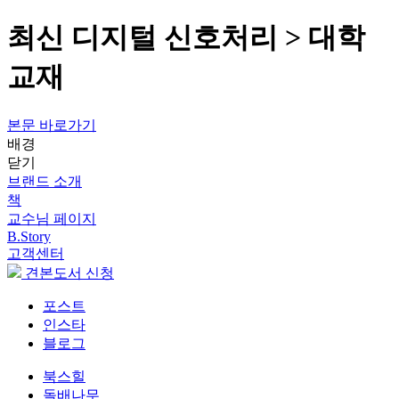
최신 디지털 신호처리 > 대학
교재
본문 바로가기
배경
닫기
브랜드 소개
책
교수님 페이지
B.Story
고객센터
견본도서 신청
포스트
인스타
블로그
북스힐
돌배나무