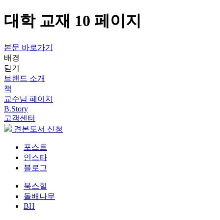
대학 교재 10 페이지
본문 바로가기
배경
닫기
브랜드 소개
책
교수님 페이지
B.Story
고객센터
견본도서 신청
포스트
인스타
블로그
북스힐
돌배나무
BH