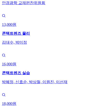
안경광학 교재편찬위원회
13,000원
콘택트렌즈 물리
김대수, 박미정
16,000원
콘택트렌즈 실습
박혜정, 신효순, 박상철, 이원진, 이선재
18,000원