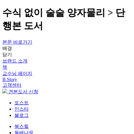
수식 없이 술술 양자물리 > 단
행본 도서
본문 바로가기
배경
닫기
브랜드 소개
책
교수님 페이지
B.Story
고객센터
견본도서 신청
포스트
인스타
블로그
북스힐
돌배나무